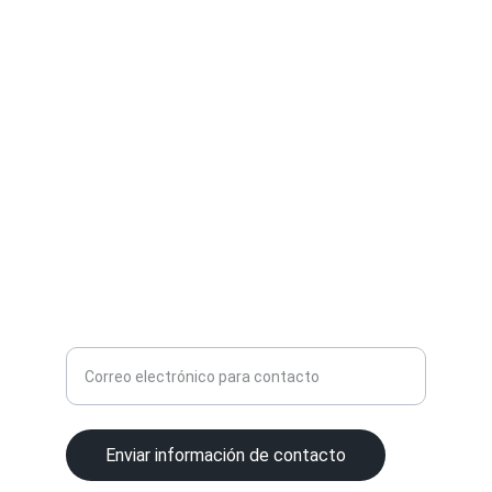
CONTACTO
eduardo@agileprocurement.es
+34-680820492
ECOSISTEMA
Ingrese su correo electrónico aquí
Enviar información de contacto