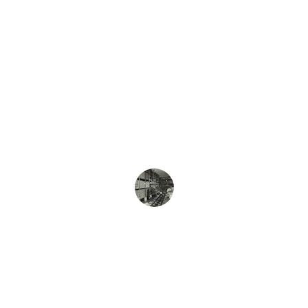
★★★★★
Procuredata ha transformado nuestra 
forma de conectar con proveedores y 
optimizar el procurement global.
Juan Pérez
★★★★★
La plataforma de Procuredata facilita la 