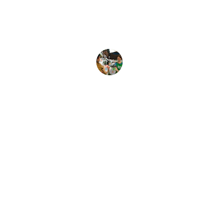
colaboración entre corporaciones y 
proveedores, mejorando la eficiencia del 
proceso.
Ana López
Unimos corporaciones y proveedores en 
procurement global.
SÍGUENOS