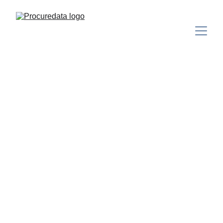
Reinventa la 
estrategia de 
Compras con 
datos 
Procuredata es el primer espacio de datos 